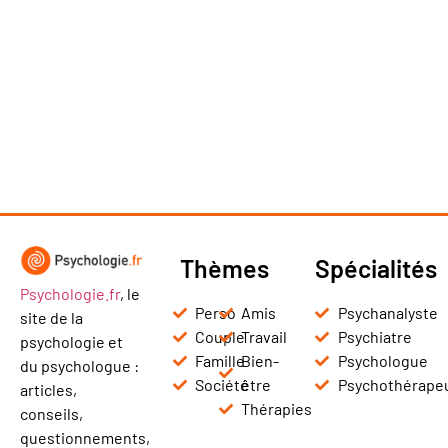
Thèmes
Spécialités
Psychologie.fr
, le
Perso
Amis
Psychanalyste
site de la
Couple
Travail
Psychiatre
psychologie et
Famille
Bien-
Psychologue
du psychologue :
Société
être
Psychothérape
articles,
Thérapies
conseils,
questionnements,