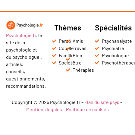
Thèmes
Spécialités
Psychologie.fr
, le
Perso
Amis
Psychanalyste
site de la
Couple
Travail
Psychiatre
psychologie et
Famille
Bien-
Psychologue
du psychologue :
Société
être
Psychothérape
articles,
Thérapies
conseils,
questionnements,
recommandations.
Copyright © 2025 Psychologie.fr –
Plan du site psys
–
Mentions légales
–
Politique de cookies