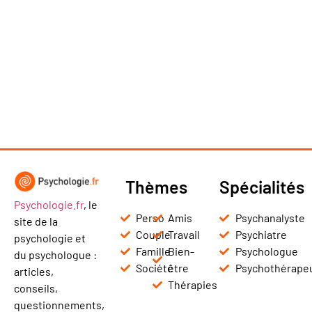
Thèmes
Spécialités
Psychologie.fr
, le
Perso
Amis
Psychanalyste
site de la
Couple
Travail
Psychiatre
psychologie et
Famille
Bien-
Psychologue
du psychologue :
Société
être
Psychothérape
articles,
Thérapies
conseils,
questionnements,