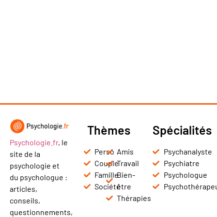
Thèmes
Spécialités
Psychologie.fr
, le
Perso
Amis
Psychanalyste
site de la
Couple
Travail
Psychiatre
psychologie et
Famille
Bien-
Psychologue
du psychologue :
Société
être
Psychothérape
articles,
Thérapies
conseils,
questionnements,