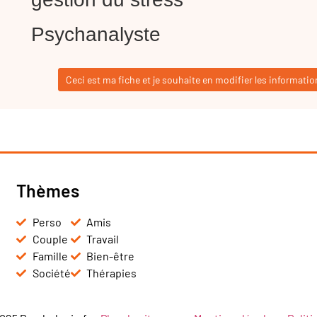
Psychanalyste
Ceci est ma fiche et je souhaite en modifier les informatio
Thèmes
Perso
Amis
Couple
Travail
Famille
Bien-être
Société
Thérapies