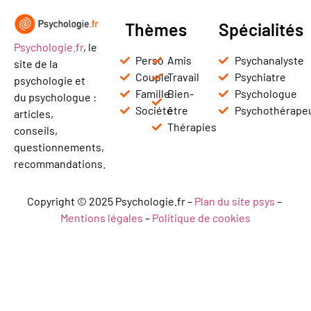
Thèmes
Spécialités
Psychologie.fr
, le
Perso
Amis
Psychanalyste
site de la
Couple
Travail
Psychiatre
psychologie et
Famille
Bien-
Psychologue
du psychologue :
Société
être
Psychothérape
articles,
Thérapies
conseils,
questionnements,
recommandations.
Copyright © 2025 Psychologie.fr –
Plan du site psys
–
Mentions légales
–
Politique de cookies