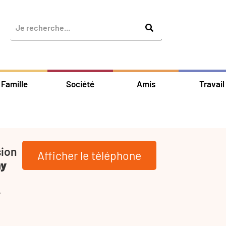
Famille
Société
Amis
Travail
sion
Afficher le téléphone
ny
-