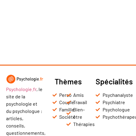
Thèmes
Spécialités
Psychologie.fr
, le
Perso
Amis
Psychanalyste
site de la
Couple
Travail
Psychiatre
psychologie et
Famille
Bien-
Psychologue
du psychologue :
Société
être
Psychothérape
articles,
Thérapies
conseils,
questionnements,