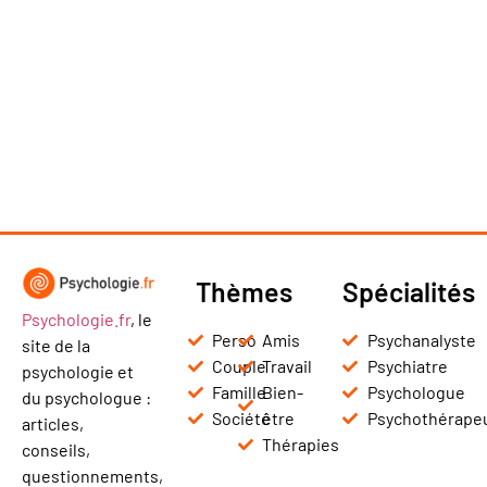
Thèmes
Spécialités
Psychologie.fr
, le
Perso
Amis
Psychanalyste
site de la
Couple
Travail
Psychiatre
psychologie et
Famille
Bien-
Psychologue
du psychologue :
Société
être
Psychothérape
articles,
Thérapies
conseils,
questionnements,