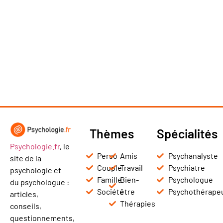
Thèmes
Spécialités
Psychologie.fr
, le
Perso
Amis
Psychanalyste
site de la
Couple
Travail
Psychiatre
psychologie et
Famille
Bien-
Psychologue
du psychologue :
Société
être
Psychothérape
articles,
Thérapies
conseils,
questionnements,