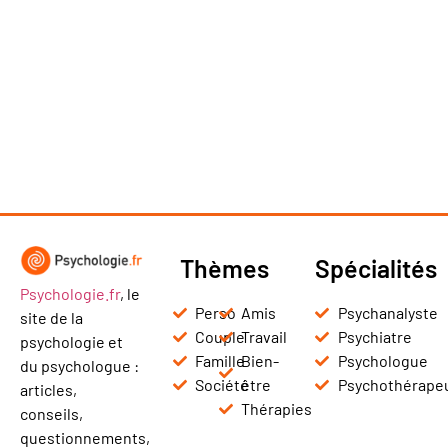
Thèmes
Spécialités
Psychologie.fr
, le
Perso
Amis
Psychanalyste
site de la
Couple
Travail
Psychiatre
psychologie et
Famille
Bien-
Psychologue
du psychologue :
Société
être
Psychothérape
articles,
Thérapies
conseils,
questionnements,