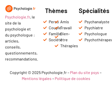
Thèmes
Spécialités
Psychologie.fr
, le
Perso
Amis
Psychanalyste
site de la
Couple
Travail
Psychiatre
psychologie et
Famille
Bien-
Psychologue
du psychologue :
Société
être
Psychothérape
articles,
Thérapies
conseils,
questionnements,
recommandations.
Copyright © 2025 Psychologie.fr –
Plan du site psys
–
Mentions légales
–
Politique de cookies