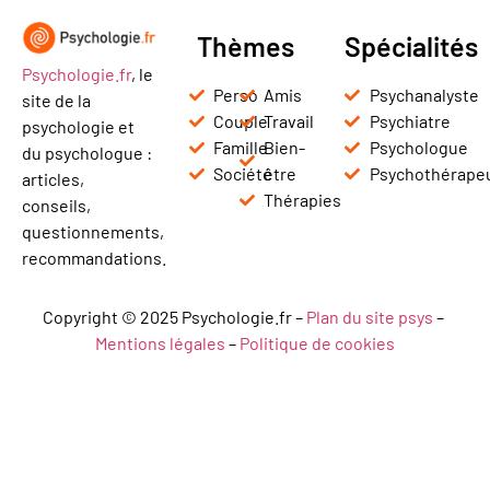
Thèmes
Spécialités
Psychologie.fr
, le
Perso
Amis
Psychanalyste
site de la
Couple
Travail
Psychiatre
psychologie et
Famille
Bien-
Psychologue
du psychologue :
Société
être
Psychothérape
articles,
Thérapies
conseils,
questionnements,
recommandations.
Copyright © 2025 Psychologie.fr –
Plan du site psys
–
Mentions légales
–
Politique de cookies