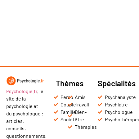
Thèmes
Spécialités
Psychologie.fr
, le
Perso
Amis
Psychanalyste
site de la
Couple
Travail
Psychiatre
psychologie et
Famille
Bien-
Psychologue
du psychologue :
Société
être
Psychothérape
articles,
Thérapies
conseils,
questionnements,