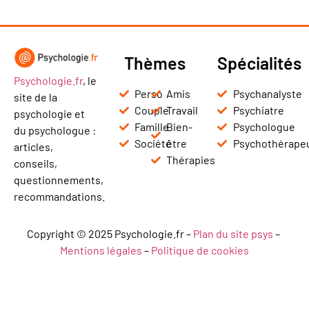
Thèmes
Spécialités
Psychologie.fr
, le
Perso
Amis
Psychanalyste
site de la
Couple
Travail
Psychiatre
psychologie et
Famille
Bien-
Psychologue
du psychologue :
Société
être
Psychothérape
articles,
Thérapies
conseils,
questionnements,
recommandations.
Copyright © 2025 Psychologie.fr –
Plan du site psys
–
Mentions légales
–
Politique de cookies