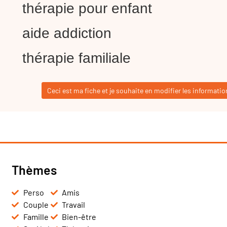
thérapie pour enfant
aide addiction
thérapie familiale
Ceci est ma fiche et je souhaite en modifier les informatio
Thèmes
Perso
Amis
Couple
Travail
Famille
Bien-être