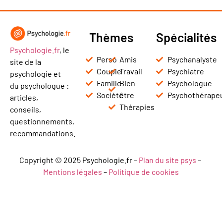
Thèmes
Spécialités
Psychologie.fr
, le
Perso
Amis
Psychanalyste
site de la
Couple
Travail
Psychiatre
psychologie et
Famille
Bien-
Psychologue
du psychologue :
Société
être
Psychothérape
articles,
Thérapies
conseils,
questionnements,
recommandations.
Copyright © 2025 Psychologie.fr –
Plan du site psys
–
Mentions légales
–
Politique de cookies