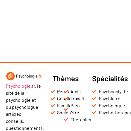
Thèmes
Spécialités
Psychologie.fr
, le
Perso
Amis
Psychanalyste
site de la
Couple
Travail
Psychiatre
psychologie et
Famille
Bien-
Psychologue
du psychologue :
Société
être
Psychothérape
articles,
Thérapies
conseils,
questionnements,