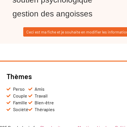
gestion des angoisses
Ceci est ma fiche et je souhaite en modifier les informatio
Thèmes
Perso
Amis
Couple
Travail
Famille
Bien-être
Société
Thérapies