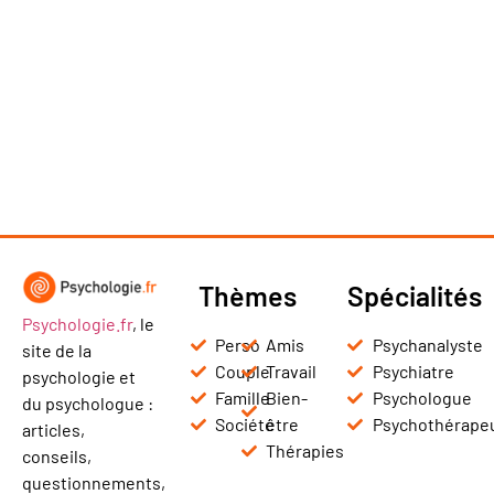
Thèmes
Spécialités
Psychologie.fr
, le
Perso
Amis
Psychanalyste
site de la
Couple
Travail
Psychiatre
psychologie et
Famille
Bien-
Psychologue
du psychologue :
Société
être
Psychothérape
articles,
Thérapies
conseils,
questionnements,