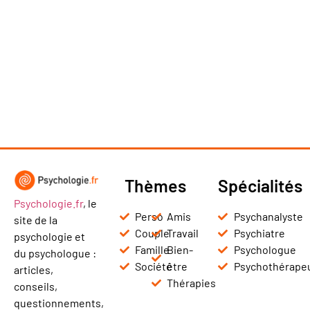
Thèmes
Spécialités
Psychologie.fr
, le
Perso
Amis
Psychanalyste
site de la
Couple
Travail
Psychiatre
psychologie et
Famille
Bien-
Psychologue
du psychologue :
Société
être
Psychothérape
articles,
Thérapies
conseils,
questionnements,