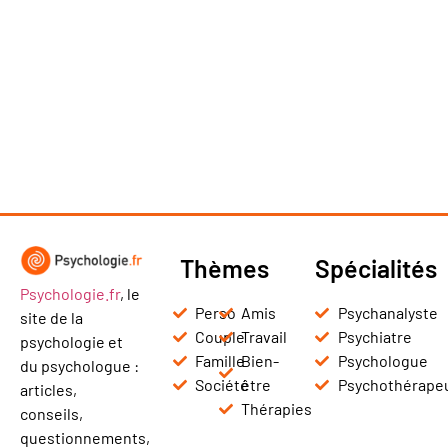
Thèmes
Spécialités
Psychologie.fr
, le
Perso
Amis
Psychanalyste
site de la
Couple
Travail
Psychiatre
psychologie et
Famille
Bien-
Psychologue
du psychologue :
Société
être
Psychothérape
articles,
Thérapies
conseils,
questionnements,