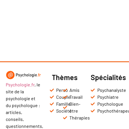
Thèmes
Spécialités
Psychologie.fr
, le
Perso
Amis
Psychanalyste
site de la
Couple
Travail
Psychiatre
psychologie et
Famille
Bien-
Psychologue
du psychologue :
Société
être
Psychothérape
articles,
Thérapies
conseils,
questionnements,