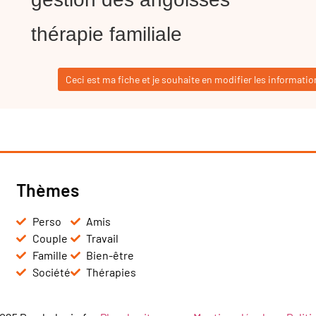
thérapie familiale
Ceci est ma fiche et je souhaite en modifier les informatio
Thèmes
Perso
Amis
Couple
Travail
Famille
Bien-être
Société
Thérapies