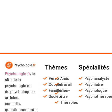
Thèmes
Spécialités
Psychologie.fr
, le
Perso
Amis
Psychanalyste
site de la
Couple
Travail
Psychiatre
psychologie et
Famille
Bien-
Psychologue
du psychologue :
Société
être
Psychothérape
articles,
Thérapies
conseils,
questionnements,