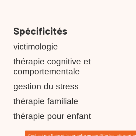
Spécificités
victimologie
thérapie cognitive et
comportementale
gestion du stress
thérapie familiale
thérapie pour enfant
Ceci est ma fiche et je souhaite en modifier les informatio