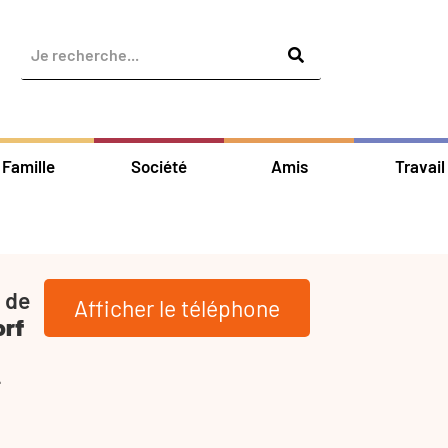
Famille
Société
Amis
Travail
 de
Afficher le téléphone
orf
-