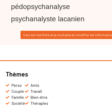
pédopsychanalyse
psychanalyste lacanien
Ceci est ma fiche et je souhaite en modifier les informatio
Thèmes
Perso
Amis
Couple
Travail
Famille
Bien-être
Société
Thérapies