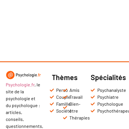
Thèmes
Spécialités
Psychologie.fr
, le
Perso
Amis
Psychanalyste
site de la
Couple
Travail
Psychiatre
psychologie et
Famille
Bien-
Psychologue
du psychologue :
Société
être
Psychothérape
articles,
Thérapies
conseils,
questionnements,