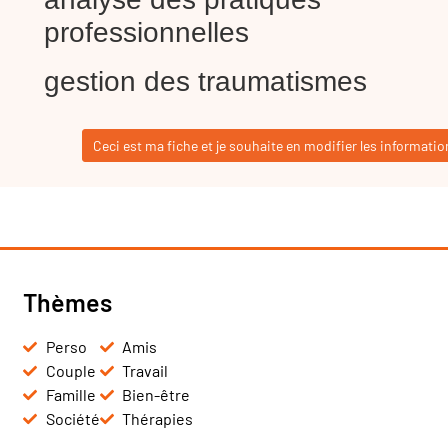
professionnelles
gestion des traumatismes
Ceci est ma fiche et je souhaite en modifier les informatio
Thèmes
Perso
Amis
Couple
Travail
Famille
Bien-être
Société
Thérapies