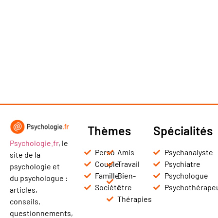
Thèmes
Spécialités
Psychologie.fr
, le
Perso
Amis
Psychanalyste
site de la
Couple
Travail
Psychiatre
psychologie et
Famille
Bien-
Psychologue
du psychologue :
Société
être
Psychothérape
articles,
Thérapies
conseils,
questionnements,