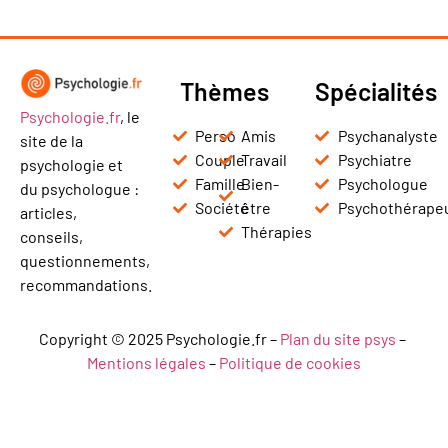
Thèmes
Spécialités
Psychologie.fr
, le
Perso
Amis
Psychanalyste
site de la
Couple
Travail
Psychiatre
psychologie et
Famille
Bien-
Psychologue
du psychologue :
Société
être
Psychothérape
articles,
Thérapies
conseils,
questionnements,
recommandations.
Copyright © 2025 Psychologie.fr –
Plan du site psys
–
Mentions légales
–
Politique de cookies