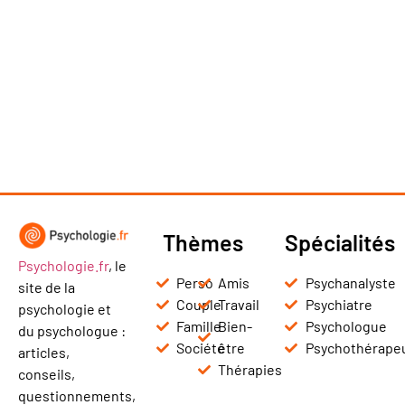
Thèmes
Spécialités
Psychologie.fr
, le
Perso
Amis
Psychanalyste
site de la
Couple
Travail
Psychiatre
psychologie et
Famille
Bien-
Psychologue
du psychologue :
Société
être
Psychothérape
articles,
Thérapies
conseils,
questionnements,