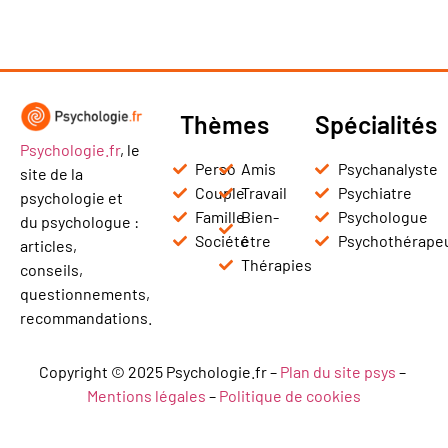
Thèmes
Spécialités
Psychologie.fr
, le
Perso
Amis
Psychanalyste
site de la
Couple
Travail
Psychiatre
psychologie et
Famille
Bien-
Psychologue
du psychologue :
Société
être
Psychothérape
articles,
Thérapies
conseils,
questionnements,
recommandations.
Copyright © 2025 Psychologie.fr –
Plan du site psys
–
Mentions légales
–
Politique de cookies