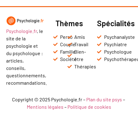
Thèmes
Spécialités
Psychologie.fr
, le
Perso
Amis
Psychanalyste
site de la
Couple
Travail
Psychiatre
psychologie et
Famille
Bien-
Psychologue
du psychologue :
Société
être
Psychothérape
articles,
Thérapies
conseils,
questionnements,
recommandations.
Copyright © 2025 Psychologie.fr –
Plan du site psys
–
Mentions légales
–
Politique de cookies