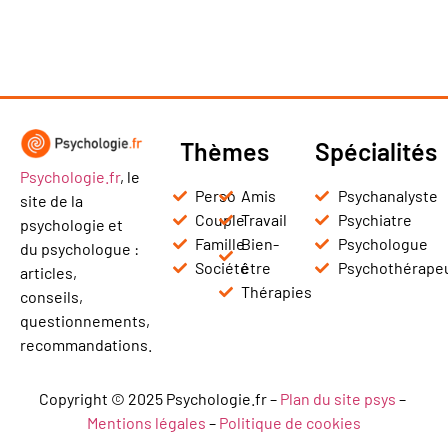
Thèmes
Spécialités
Psychologie.fr
, le
Perso
Amis
Psychanalyste
site de la
Couple
Travail
Psychiatre
psychologie et
Famille
Bien-
Psychologue
du psychologue :
Société
être
Psychothérape
articles,
Thérapies
conseils,
questionnements,
recommandations.
Copyright © 2025 Psychologie.fr –
Plan du site psys
–
Mentions légales
–
Politique de cookies