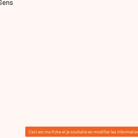
 Sens
Ceci est ma fiche et je souhaite en modifier les informatio