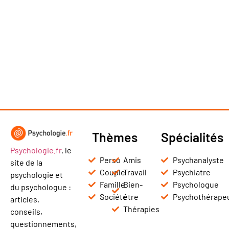
Thèmes
Spécialités
Psychologie.fr
, le
Perso
Amis
Psychanalyste
site de la
Couple
Travail
Psychiatre
psychologie et
Famille
Bien-
Psychologue
du psychologue :
Société
être
Psychothérape
articles,
Thérapies
conseils,
questionnements,