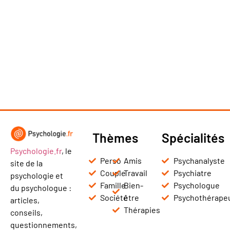
Thèmes
Spécialités
Psychologie.fr
, le
Perso
Amis
Psychanalyste
site de la
Couple
Travail
Psychiatre
psychologie et
Famille
Bien-
Psychologue
du psychologue :
Société
être
Psychothérape
articles,
Thérapies
conseils,
questionnements,