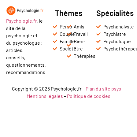
Thèmes
Spécialités
Psychologie.fr
, le
Perso
Amis
Psychanalyste
site de la
Couple
Travail
Psychiatre
psychologie et
Famille
Bien-
Psychologue
du psychologue :
Société
être
Psychothérape
articles,
Thérapies
conseils,
questionnements,
recommandations.
Copyright © 2025 Psychologie.fr –
Plan du site psys
–
Mentions légales
–
Politique de cookies