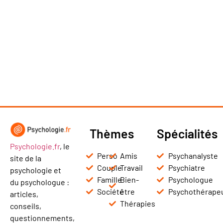
Thèmes
Spécialités
Psychologie.fr
, le
Perso
Amis
Psychanalyste
site de la
Couple
Travail
Psychiatre
psychologie et
Famille
Bien-
Psychologue
du psychologue :
Société
être
Psychothérape
articles,
Thérapies
conseils,
questionnements,