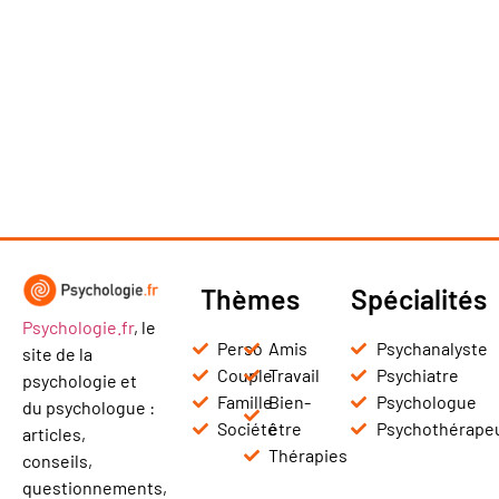
Thèmes
Spécialités
Psychologie.fr
, le
Perso
Amis
Psychanalyste
site de la
Couple
Travail
Psychiatre
psychologie et
Famille
Bien-
Psychologue
du psychologue :
Société
être
Psychothérape
articles,
Thérapies
conseils,
questionnements,