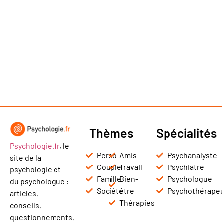
Thèmes
Spécialités
Psychologie.fr
, le
Perso
Amis
Psychanalyste
site de la
Couple
Travail
Psychiatre
psychologie et
Famille
Bien-
Psychologue
du psychologue :
Société
être
Psychothérape
articles,
Thérapies
conseils,
questionnements,