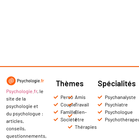
Thèmes
Spécialités
Psychologie.fr
, le
Perso
Amis
Psychanalyste
site de la
Couple
Travail
Psychiatre
psychologie et
Famille
Bien-
Psychologue
du psychologue :
Société
être
Psychothérape
articles,
Thérapies
conseils,
questionnements,