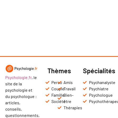
Thèmes
Spécialités
Psychologie.fr
, le
Perso
Amis
Psychanalyste
site de la
Couple
Travail
Psychiatre
psychologie et
Famille
Bien-
Psychologue
du psychologue :
Société
être
Psychothérape
articles,
Thérapies
conseils,
questionnements,