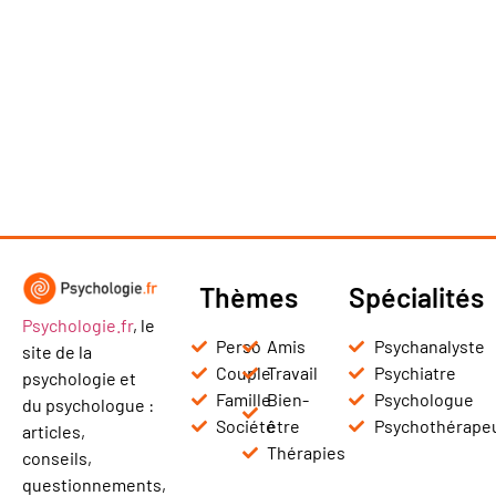
Thèmes
Spécialités
Psychologie.fr
, le
Perso
Amis
Psychanalyste
site de la
Couple
Travail
Psychiatre
psychologie et
Famille
Bien-
Psychologue
du psychologue :
Société
être
Psychothérape
articles,
Thérapies
conseils,
questionnements,