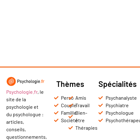
Thèmes
Spécialités
Psychologie.fr
, le
Perso
Amis
Psychanalyste
site de la
Couple
Travail
Psychiatre
psychologie et
Famille
Bien-
Psychologue
du psychologue :
Société
être
Psychothérape
articles,
Thérapies
conseils,
questionnements,