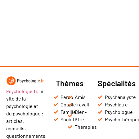
Thèmes
Spécialités
Psychologie.fr
, le
Perso
Amis
Psychanalyste
site de la
Couple
Travail
Psychiatre
psychologie et
Famille
Bien-
Psychologue
du psychologue :
Société
être
Psychothérape
articles,
Thérapies
conseils,
questionnements,