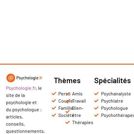
Thèmes
Spécialités
Psychologie.fr
, le
Perso
Amis
Psychanalyste
site de la
Couple
Travail
Psychiatre
psychologie et
Famille
Bien-
Psychologue
du psychologue :
Société
être
Psychothérape
articles,
Thérapies
conseils,
questionnements,