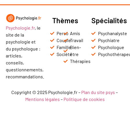
Thèmes
Spécialités
Psychologie.fr
, le
Perso
Amis
Psychanalyste
site de la
Couple
Travail
Psychiatre
psychologie et
Famille
Bien-
Psychologue
du psychologue :
Société
être
Psychothérape
articles,
Thérapies
conseils,
questionnements,
recommandations.
Copyright © 2025 Psychologie.fr –
Plan du site psys
–
Mentions légales
–
Politique de cookies