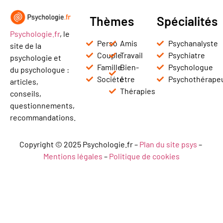
Thèmes
Spécialités
Psychologie.fr
, le
Perso
Amis
Psychanalyste
site de la
Couple
Travail
Psychiatre
psychologie et
Famille
Bien-
Psychologue
du psychologue :
Société
être
Psychothérape
articles,
Thérapies
conseils,
questionnements,
recommandations.
Copyright © 2025 Psychologie.fr –
Plan du site psys
–
Mentions légales
–
Politique de cookies